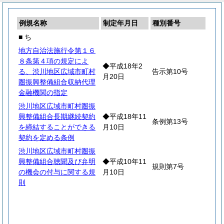
例規名称
制定年月日
種別番号
■ ち
地方自治法施行令第１６
８条第４項の規定によ
◆平成18年2
る、渋川地区広域市町村
告示第10号
月20日
圏振興整備組合収納代理
金融機関の指定
渋川地区広域市町村圏振
興整備組合長期継続契約
◆平成18年11
条例第13号
を締結することができる
月10日
契約を定める条例
渋川地区広域市町村圏振
興整備組合聴聞及び弁明
◆平成10年11
規則第7号
の機会の付与に関する規
月10日
則