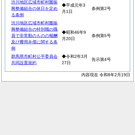
渋川地区広域市町村圏振
◆平成元年3
興整備組合の休日を定め
条例第2号
月1日
る条例
渋川地区広域市町村圏振
興整備組合の特別職の職
◆昭和46年9
員で非常勤のものの報酬
条例第5号
月20日
及び費用弁償に関する条
例
群馬県市町村公平委員会
◆令和2年3月
告示第4号
共同設置規約
27日
内容現在 令和8年2月19日