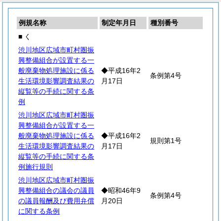
例規名称
制定年月日
種別番号
■ く
渋川地区広域市町村圏振
興整備組合が設置する一
般廃棄物処理施設に係る
◆平成16年2
条例第4号
生活環境影響調査結果の
月17日
縦覧等の手続に関する条
例
渋川地区広域市町村圏振
興整備組合が設置する一
般廃棄物処理施設に係る
◆平成16年2
規則第1号
生活環境影響調査結果の
月17日
縦覧等の手続に関する条
例施行規則
渋川地区広域市町村圏振
興整備組合の議会の議員
◆昭和46年9
条例第4号
の議員報酬及び費用弁償
月20日
に関する条例