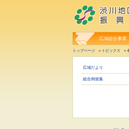
広域組合事業
トップページ
»
トピックス
» 
広域だより
組合例規集