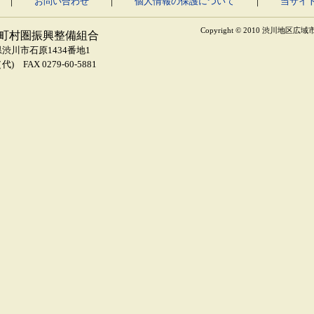
｜
お問い合わせ
｜
個人情報の保護について
｜
当サイ
Copyright © 2010 渋川地区広域市
町村圏振興整備組合
馬県渋川市石原1434番地1
（代) FAX 0279-60-5881