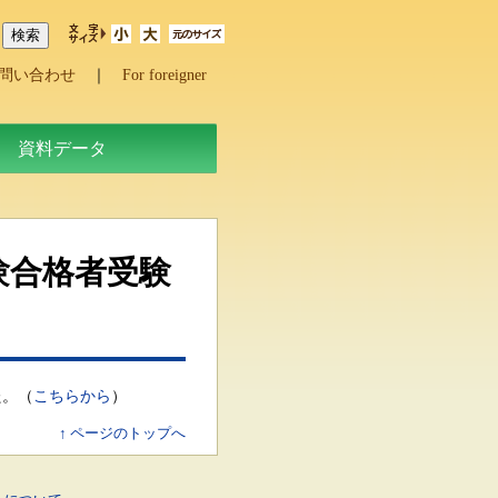
問い合わせ
｜
For foreigner
資料データ
験合格者受験
た。（
こちらから
）
↑ ページのトップへ