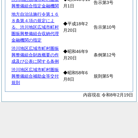
告示第3号
興整備組合指定金融機関
月1日
地方自治法施行令第１６
８条第４項の規定によ
◆平成18年2
る、渋川地区広域市町村
告示第10号
月20日
圏振興整備組合収納代理
金融機関の指定
渋川地区広域市町村圏振
◆昭和46年9
興整備組合財政概要の作
条例第12号
月20日
成及び公表に関する条例
渋川地区広域市町村圏振
◆昭和58年6
興整備組合補助金等交付
規則第5号
月8日
規則
内容現在 令和8年2月19日