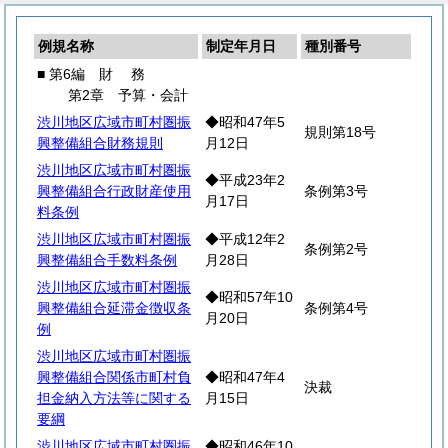
例規名称
制定年月日
種別番号
■ 第6編
財
務
第2章 予算・会計
渋川地区広域市町村圏振
◆昭和47年5
規則第18号
興整備組合財務規則
月12日
渋川地区広域市町村圏振
◆平成23年2
興整備組合行政財産使用
条例第3号
月17日
料条例
渋川地区広域市町村圏振
◆平成12年2
条例第2号
興整備組合手数料条例
月28日
渋川地区広域市町村圏振
◆昭和57年10
興整備組合延滞金徴収条
条例第4号
月20日
例
渋川地区広域市町村圏振
興整備組合関係市町村負
◆昭和47年4
決裁
担金納入方法等に関する
月15日
要綱
渋川地区広域市町村圏振
◆昭和46年10