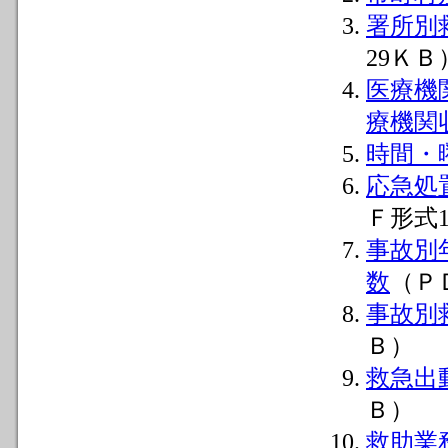
署所別
29ＫＢ
医療機
療機関
時間・
応急処
Ｆ形式1
事故別
数
（Ｐ
事故別
Ｂ）
救急出
Ｂ）
救助業