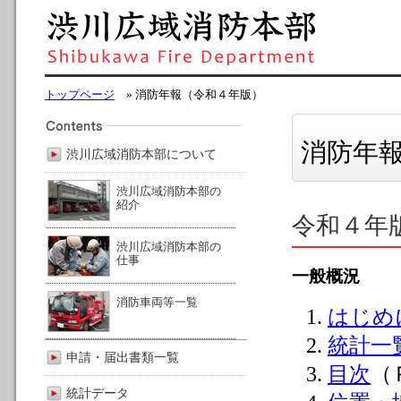
トップページ
» 消防年報（令和４年版）
消防年
渋川広域消防本部について
渋川広域消防本部の
紹介
令和４年
渋川広域消防本部の
仕事
一般概況
消防車両等一覧
はじめ
統計一
申請・届出書類一覧
目次
（
統計データ