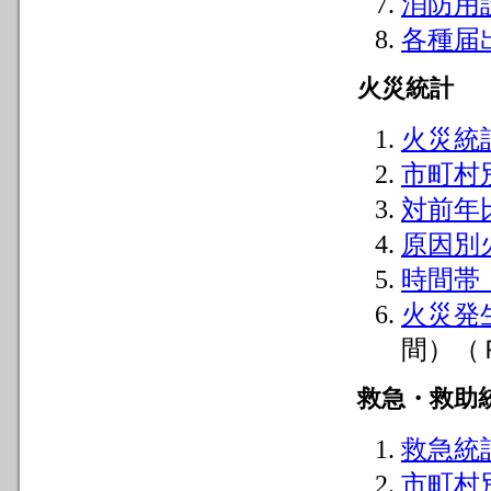
消防用
各種届
火災統計
火災統
市町村
対前年
原因別
時間帯
火災発
間）（
救急・救助
救急統
市町村