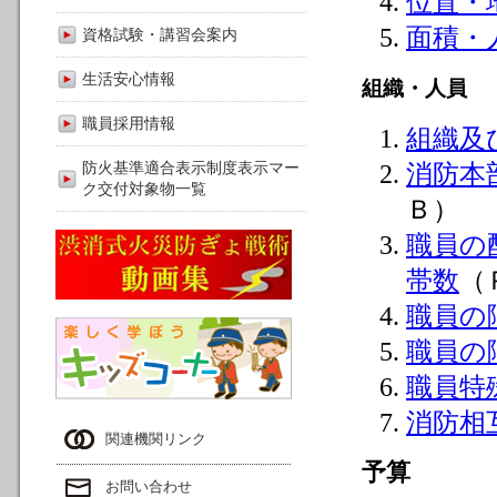
位置・
面積・
資格試験・講習会案内
生活安心情報
組織・人員
職員採用情報
組織及
防火基準適合表示制度表示マー
消防本
ク交付対象物一覧
Ｂ）
職員の
帯数
（
職員の
職員の
職員特
消防相
関連機関リンク
予算
お問い合わせ