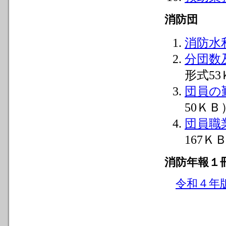
消防団
消防水
分団数
形式5
団員の
50ＫＢ
団員職
167Ｋ
消防年報１
令和４年