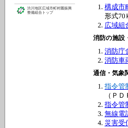
構成市
渋川地区広域市町村圏振興
整備組合トップ
形式7
広域組
消防の施設
消防庁
消防車
通信・気象
指令管
（ＰＤ
指令管
無線電
災害受