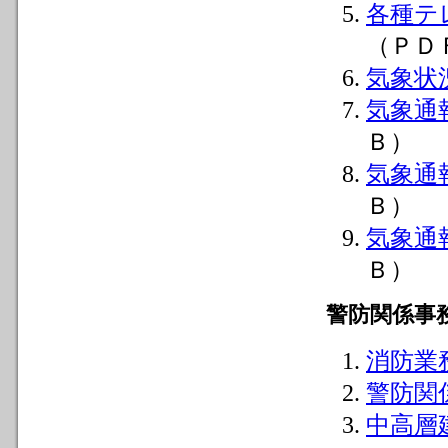
各種テ
（ＰＤ
気象状
気象通
Ｂ）
気象通
Ｂ）
気象通
Ｂ）
警防関係事
消防業
警防関
中高層