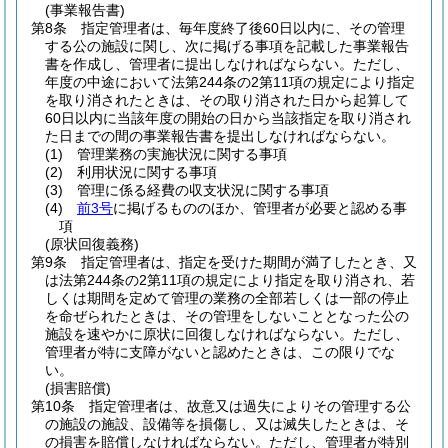
(事業報告書)
第8条
指定管理者は、毎年度終了後60日以内に、その管理
する公の施設に関し、次に掲げる事項を記載した事業報告
書を作成し、管理者に提出しなければならない。
ただし、
年度の中途において法第244条の2第11項の規定により指定
を取り消されたときは、その取り消された日から起算して
60日以内に当該年度の開始の日から当該指定を取り消され
た日までの間の事業報告書を提出しなければならない。
(1)
管理業務の実施状況に関する事項
(2)
利用状況に関する事項
(3)
管理に係る経費の収支状況に関する事項
(4)
前3号
に掲げるもののほか、管理者が必要と認める事
項
(原状回復義務)
第9条
指定管理者は、指定を受けた期間が満了したとき、又
は法第244条の2第11項の規定により指定を取り消され、若
しくは期間を定めて管理の業務の全部若しくは一部の停止
を命ぜられたときは、その管理をしないこととなった公の
施設を速やかに原状に回復しなければならない。
ただし、
管理者が特に支障がないと認めたときは、この限りでな
い。
(損害賠償)
第10条
指定管理者は、故意又は過失によりその管理する公
の施設の施設、設備等を損傷し、又は滅失したときは、そ
の損害を賠償しなければならない。
ただし、管理者が特別