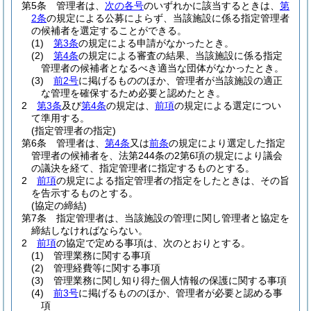
第5条
管理者は、
次の各号
のいずれかに該当するときは、
第
2条
の規定による公募によらず、当該施設に係る指定管理者
の候補者を選定することができる。
(1)
第3条
の規定による申請がなかったとき。
(2)
第4条
の規定による審査の結果、当該施設に係る指定
管理者の候補者となるべき適当な団体がなかったとき。
(3)
前2号
に掲げるもののほか、管理者が当該施設の適正
な管理を確保するため必要と認めたとき。
2
第3条
及び
第4条
の規定は、
前項
の規定による選定につい
て準用する。
(指定管理者の指定)
第6条
管理者は、
第4条
又は
前条
の規定により選定した指定
管理者の候補者を、法第244条の2第6項の規定により議会
の議決を経て、指定管理者に指定するものとする。
2
前項
の規定による指定管理者の指定をしたときは、その旨
を告示するものとする。
(協定の締結)
第7条
指定管理者は、当該施設の管理に関し管理者と協定を
締結しなければならない。
2
前項
の協定で定める事項は、次のとおりとする。
(1)
管理業務に関する事項
(2)
管理経費等に関する事項
(3)
管理業務に関し知り得た個人情報の保護に関する事項
(4)
前3号
に掲げるもののほか、管理者が必要と認める事
項