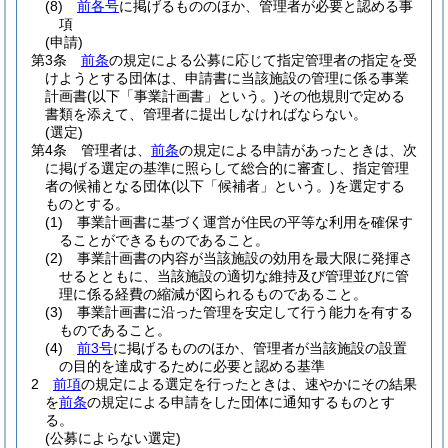
(8)
前各号
に掲げるもののほか、管理者が必要と認める事
項
(申請)
第3条
前条
の規定による公募に応じて指定管理者の指定を受
けようとする団体は、申請書に当該施設の管理に係る事業
計画書
(以下「事業計画書」という。)
その他規則で定める
書類を添えて、管理者に提出しなければならない。
(選定)
第4条
管理者は、
前条
の規定による申請があったときは、次
に掲げる選定の基準に照らして総合的に審査し、指定管理
者の候補となる団体
(以下「候補者」という。)
を選定する
ものとする。
(1)
事業計画書に基づく運営が住民の平等な利用を確保す
ることができるものであること。
(2)
事業計画書の内容が当該施設の効用を最大限に発揮さ
せるとともに、当該施設の適切な維持及び管理並びに管
理に係る経費の縮減が図られるものであること。
(3)
事業計画書に沿った管理を安定して行う能力を有する
ものであること。
(4)
前3号
に掲げるもののほか、管理者が当該施設の設置
の目的を達成するために必要と認める基準
2
前項
の規定による選定を行ったときは、速やかにその結果
を
前条
の規定による申請をした団体に通知するものとす
る。
(公募によらない選定)