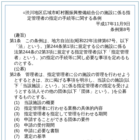
○渋川地区広域市町村圏振興整備組合公の施設に係る指
定管理者の指定の手続等に関する条例
平成17年11月9日
条例第8号
(趣旨)
第1条
この条例は、地方自治法
(昭和22年法律第67号。以下
「法」という。)
第244条第1項に規定する公の施設に係る
法第244条の2第3項に規定する指定管理者
(以下「指定管理
者」という。)
の指定の手続等に関し必要な事項を定めるも
のとする。
(公募)
第2条
管理者は、指定管理者に公の施設の管理を行わせよう
とするときは、次に掲げる事項を明示し、当該公の施設
(以
下「当該施設」という。)
に係る指定管理者の指定を受けよ
うとする法人その他の団体
(以下「団体」という。)
を公募
するものとする。
(1)
当該施設の概要
(2)
指定管理者に行わせる業務の具体的内容
(3)
指定管理者を指定して管理を行わせる期間
(4)
申請することができる団体の要件
(5)
申請の受付期間
(6)
申請に必要な書類
(7)
選定の基準