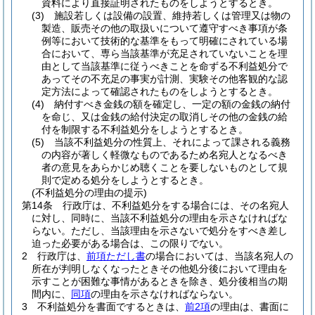
資料により直接証明されたものをしようとするとき。
(3)
施設若しくは設備の設置、維持若しくは管理又は物の
製造、販売その他の取扱いについて遵守すべき事項が条
例等において技術的な基準をもって明確にされている場
合において、専ら当該基準が充足されていないことを理
由として当該基準に従うべきことを命ずる不利益処分で
あってその不充足の事実が計測、実験その他客観的な認
定方法によって確認されたものをしようとするとき。
(4)
納付すべき金銭の額を確定し、一定の額の金銭の納付
を命じ、又は金銭の給付決定の取消しその他の金銭の給
付を制限する不利益処分をしようとするとき。
(5)
当該不利益処分の性質上、それによって課される義務
の内容が著しく軽微なものであるため名宛人となるべき
者の意見をあらかじめ聴くことを要しないものとして規
則で定める処分をしようとするとき。
(不利益処分の理由の提示)
第14条
行政庁は、不利益処分をする場合には、その名宛人
に対し、同時に、当該不利益処分の理由を示さなければな
らない。
ただし、当該理由を示さないで処分をすべき差し
迫った必要がある場合は、この限りでない。
2
行政庁は、
前項ただし書
の場合においては、当該名宛人の
所在が判明しなくなったときその他処分後において理由を
示すことが困難な事情があるときを除き、処分後相当の期
間内に、
同項
の理由を示さなければならない。
3
不利益処分を書面でするときは、
前2項
の理由は、書面に