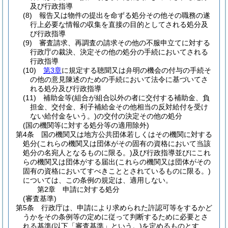
及び行政指導
(8)
報告又は物件の提出を命ずる処分その他その職務の遂
行上必要な情報の収集を直接の目的としてされる処分及
び行政指導
(9)
審査請求、再調査の請求その他の不服申立てに対する
行政庁の裁決、決定その他の処分の手続においてされる
行政指導
(10)
第3章
に規定する聴聞又は弁明の機会の付与の手続そ
の他の意見陳述のための手続において法令に基づいてさ
れる処分及び行政指導
(11)
補助金等
(組合が組合以外の者に交付する補助金、負
担金、交付金、利子補給金その他相当の反対給付を受け
ない給付金をいう。)
の交付の決定その他の処分
(国の機関等に対する処分等の適用除外)
第4条
国の機関又は地方公共団体若しくはその機関に対する
処分
(これらの機関又は団体がその固有の資格において当該
処分の名宛人となるものに限る。)
及び行政指導並びにこれ
らの機関又は団体がする届出
(これらの機関又は団体がその
固有の資格においてすべきこととされているものに限る。)
については、この条例の規定は、適用しない。
第2章
申請に対する処分
(審査基準)
第5条
行政庁は、申請により求められた許認可等をするかど
うかをその条例等の定めに従って判断するために必要とさ
れる基準
(以下「審査基準」という。)
を定めるものとす