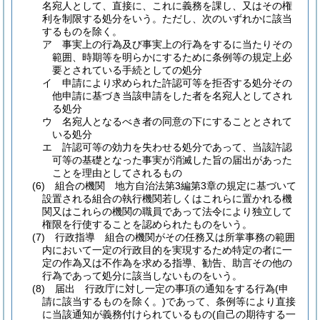
名宛人として、直接に、これに義務を課し、又はその権
利を制限する処分をいう。
ただし、次のいずれかに該当
するものを除く。
ア
事実上の行為及び事実上の行為をするに当たりその
範囲、時期等を明らかにするために条例等の規定上必
要とされている手続としての処分
イ
申請により求められた許認可等を拒否する処分その
他申請に基づき当該申請をした者を名宛人としてされ
る処分
ウ
名宛人となるべき者の同意の下にすることとされて
いる処分
エ
許認可等の効力を失わせる処分であって、当該許認
可等の基礎となった事実が消滅した旨の届出があった
ことを理由としてされるもの
(6)
組合の機関 地方自治法第3編第3章の規定に基づいて
設置される組合の執行機関若しくはこれらに置かれる機
関又はこれらの機関の職員であって法令により独立して
権限を行使することを認められたものをいう。
(7)
行政指導 組合の機関がその任務又は所掌事務の範囲
内において一定の行政目的を実現するため特定の者に一
定の作為又は不作為を求める指導、勧告、助言その他の
行為であって処分に該当しないものをいう。
(8)
届出 行政庁に対し一定の事項の通知をする行為
(申
請に該当するものを除く。)
であって、条例等により直接
に当該通知が義務付けられているもの
(自己の期待する一