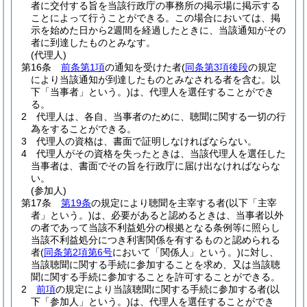
者に交付する旨を当該行政庁の事務所の掲示場に掲示する
ことによって行うことができる。
この場合においては、掲
示を始めた日から2週間を経過したときに、当該通知がその
者に到達したものとみなす。
(代理人)
第16条
前条第1項
の通知を受けた者
(
同条第3項後段
の規定
により当該通知が到達したものとみなされる者を含む。以
下「当事者」という。)
は、代理人を選任することができ
る。
2
代理人は、各自、当事者のために、聴聞に関する一切の行
為をすることができる。
3
代理人の資格は、書面で証明しなければならない。
4
代理人がその資格を失ったときは、当該代理人を選任した
当事者は、書面でその旨を行政庁に届け出なければならな
い。
(参加人)
第17条
第19条
の規定により聴聞を主宰する者
(以下「主宰
者」という。)
は、必要があると認めるときは、当事者以外
の者であって当該不利益処分の根拠となる条例等に照らし
当該不利益処分につき利害関係を有するものと認められる
者
(
同条第2項第6号
において「関係人」という。)
に対し、
当該聴聞に関する手続に参加することを求め、又は当該聴
聞に関する手続に参加することを許可することができる。
2
前項
の規定により当該聴聞に関する手続に参加する者
(以
下「参加人」という。)
は、代理人を選任することができ