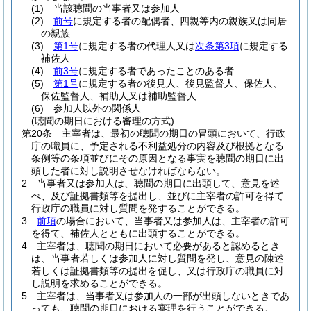
(1)
当該聴聞の当事者又は参加人
(2)
前号
に規定する者の配偶者、四親等内の親族又は同居
の親族
(3)
第1号
に規定する者の代理人又は
次条第3項
に規定する
補佐人
(4)
前3号
に規定する者であったことのある者
(5)
第1号
に規定する者の後見人、後見監督人、保佐人、
保佐監督人、補助人又は補助監督人
(6)
参加人以外の関係人
(聴聞の期日における審理の方式)
第20条
主宰者は、最初の聴聞の期日の冒頭において、行政
庁の職員に、予定される不利益処分の内容及び根拠となる
条例等の条項並びにその原因となる事実を聴聞の期日に出
頭した者に対し説明させなければならない。
2
当事者又は参加人は、聴聞の期日に出頭して、意見を述
べ、及び証拠書類等を提出し、並びに主宰者の許可を得て
行政庁の職員に対し質問を発することができる。
3
前項
の場合において、当事者又は参加人は、主宰者の許可
を得て、補佐人とともに出頭することができる。
4
主宰者は、聴聞の期日において必要があると認めるとき
は、当事者若しくは参加人に対し質問を発し、意見の陳述
若しくは証拠書類等の提出を促し、又は行政庁の職員に対
し説明を求めることができる。
5
主宰者は、当事者又は参加人の一部が出頭しないときであ
っても、聴聞の期日における審理を行うことができる。