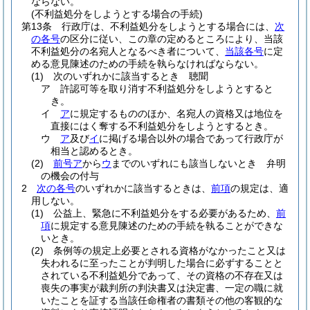
ならない。
(不利益処分をしようとする場合の手続)
第13条
行政庁は、不利益処分をしようとする場合には、
次
の各号
の区分に従い、この章の定めるところにより、当該
不利益処分の名宛人となるべき者について、
当該各号
に定
める意見陳述のための手続を執らなければならない。
(1)
次のいずれかに該当するとき 聴聞
ア
許認可等を取り消す不利益処分をしようとすると
き。
イ
ア
に規定するもののほか、名宛人の資格又は地位を
直接にはく奪する不利益処分をしようとするとき。
ウ
ア
及び
イ
に掲げる場合以外の場合であって行政庁が
相当と認めるとき。
(2)
前号ア
から
ウ
までのいずれにも該当しないとき 弁明
の機会の付与
2
次の各号
のいずれかに該当するときは、
前項
の規定は、適
用しない。
(1)
公益上、緊急に不利益処分をする必要があるため、
前
項
に規定する意見陳述のための手続を執ることができな
いとき。
(2)
条例等の規定上必要とされる資格がなかったこと又は
失われるに至ったことが判明した場合に必ずすることと
されている不利益処分であって、その資格の不存在又は
喪失の事実が裁判所の判決書又は決定書、一定の職に就
いたことを証する当該任命権者の書類その他の客観的な