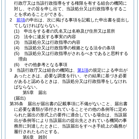
行政庁又は当該行政指導をする権限を有する組合の機関に
対し、その旨を申し出て、当該処分又は行政指導をするこ
とを求めることができる。
2
前項
の申出は、次に掲げる事項を記載した申出書を提出し
てしなければならない。
(1)
申出をする者の氏名又は名称及び住所又は居所
(2)
法令に違反する事実の内容
(3)
当該処分又は行政指導の内容
(4)
当該処分又は行政指導の根拠となる法令の条項
(5)
当該処分又は行政指導がされるべきであると思料する
理由
(6)
その他参考となる事項
3
当該行政庁又は組合の機関は、
第1項
の規定による申出が
あったときは、必要な調査を行い、その結果に基づき必要
があると認めるときは、当該処分又は行政指導をしなけれ
ばならない。
第5章
届出
(届出)
第35条
届出が届出書の記載事項に不備がないこと、届出書
に必要な書類が添付されていることその他の条例等に定め
られた届出の形式上の要件に適合している場合は、当該届
出が条例等により当該届出の提出先とされている機関の事
務所に到達したときに、当該届出をすべき手続上の義務が
履行されたものとする。
第6章
雑則