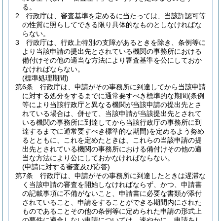
る。
2
行政庁は、審査基準を定めるに当たっては、当該許認可等
の性質に照らしてできる限り具体的なものとしなければな
らない。
3
行政庁は、行政上特別の支障があるときを除き、条例等に
より当該申請の提出先とされている機関の事務所における
備付けその他の適当な方法により審査基準を公にしておか
なければならない。
(標準処理期間)
第6条
行政庁は、申請がその事務所に到達してから当該申請
に対する処分をするまでに通常要すべき標準的な期間
(条例
等により当該行政庁と異なる機関が当該申請の提出先とさ
れている場合は、併せて、当該申請が当該提出先とされて
いる機関の事務所に到達してから当該行政庁の事務所に到
達するまでに通常要すべき標準的な期間)
を定めるよう努め
るとともに、これを定めたときは、これらの当該申請の提
出先とされている機関の事務所における備付けその他の適
当な方法により公にしておかなければならない。
(申請に対する審査及び応答)
第7条
行政庁は、申請がその事務所に到達したときは遅滞な
く当該申請の審査を開始しなければならず、かつ、申請書
の記載事項に不備がないこと、申請書に必要な書類が添付
されていること、申請をすることができる期間内にされた
ものであることその他の条例等に定められた申請の形式上
の要件に適合しない申請については、速やかに、申請をし