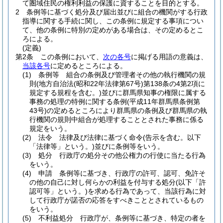
て圏域住民の権利利益の保護に資することを目的とする。
2
条例等に基づく処分及び届出並びに組合の機関がする行政
指導に関する手続に関し、この条例に規定する事項につい
て、他の条例に特別の定めがある場合は、その定めるとこ
ろによる。
(定義)
第2条
この条例において、
次の各号
に掲げる用語の意義は、
当該各号
に定めるところによる。
(1)
条例等 組合の条例及び管理者その他の執行機関の規
則
(地方自治法
(昭和22年法律第67号)
第138条の4第2項に
規定する規程を含む。)
並びに群馬県知事の権限に属する
事務の処理の特例に関する条例
(平成11年群馬県条例第
43号)
の定めるところにより群馬県の条例及び群馬県の執
行機関の規則中組合が処理することとされた事務に係る
規定をいう。
(2)
法令 法律及び法律に基づく命令
(告示を含む。以下
「法律等」という。)
並びに条例等をいう。
(3)
処分 行政庁の処分その他公権力の行使に当たる行為
をいう。
(4)
申請 条例等に基づき、行政庁の許可、認可、免許そ
の他の自己に対し何らかの利益を付与する処分
(以下「許
認可等」という。)
を求める行為であって、当該行為に対
して行政庁が諾否の応答をすべきこととされているもの
をいう。
(5)
不利益処分 行政庁が、条例等に基づき、特定の者を