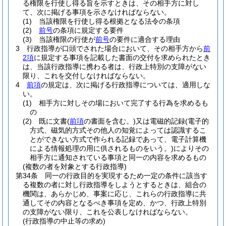
る権限を行使し得る旨を示すときは、その相手方に対し
て、次に掲げる事項を示さなければならない。
(1)
当該権限を行使し得る根拠となる法令の条項
(2)
前号
の条項に規定する要件
(3)
当該権限の行使が
前号
の要件に適合する理由
3
行政指導が口頭でされた場合において、その相手方から
前
2項
に規定する事項を記載した書面の交付を求められたとき
は、当該行政指導に携わる者は、行政上特別の支障がない
限り、これを交付しなければならない。
4
前項
の規定は、次に掲げる行政指導については、適用しな
い。
(1)
相手方に対しその場において完了する行為を求めるも
の
(2)
既に文書
(
前項
の書面を含む。)
又は電磁的記録
(電子的
方式、磁気的方式その他人の知覚によっては認識するこ
とができない方式で作られる記録であって、電子計算機
による情報処理の用に供されるものをいう。)
によりその
相手方に通知されている事項と同一の内容を求めるもの
(複数の者を対象とする行政指導)
第34条
同一の行政目的を実現するため一定の条件に該当す
る複数の者に対し行政指導をしようとするときは、組合の
機関は、あらかじめ、事案に応じ、これらの行政指導に共
通してその内容となるべき事項を定め、かつ、行政上特別
の支障がない限り、これを公表しなければならない。
(行政指導の中止等の求め)