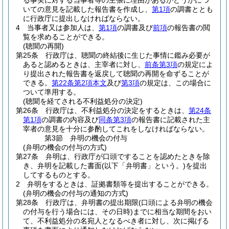
る事実に対する当事者等の主張に理由があるかどうかにつ
いての意見を記載した報告書を作成し、
第1項
の調書ととも
に行政庁に提出しなければならない。
4
当事者又は参加人は、
第1項
の調書及び
前項
の報告書の閲
覧を求めることができる。
(聴聞の再開)
第25条
行政庁は、聴聞の終結後に生じた事情に鑑み必要が
あると認めるときは、主宰者に対し、
前条第3項
の規定によ
り提出された報告書を返戻して聴聞の再開を命ずることが
できる。
第22条第2項本文
及び
第3項
の規定は、この場合に
ついて準用する。
(聴聞を経てされる不利益処分の決定)
第26条
行政庁は、不利益処分の決定をするときは、
第24条
第1項
の調書の内容及び
同条第3項
の報告書に記載された主
宰者の意見を十分に参酌してこれをしなければならない。
第3節
弁明の機会の付与
(弁明の機会の付与の方式)
第27条
弁明は、行政庁が口頭ですることを認めたときを除
き、弁明を記載した書面
(以下「弁明書」という。)
を提出
してするものとする。
2
弁明をするときは、証拠書類等を提出することができる。
(弁明の機会の付与の通知の方式)
第28条
行政庁は、弁明書の提出期限
(口頭による弁明の機会
の付与を行う場合には、その日時)
までに相当な期間をおい
て、不利益処分の名宛人となるべき者に対し、次に掲げる