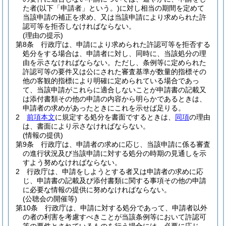
た者
(以下「申請者」という。)
に対し相当の期間を定めて
当該申請の補正を求め、又は当該申請により求められた許
認可等を拒否しなければならない。
(理由の提示)
第8条
行政庁は、申請により求められた許認可等を拒否する
処分をする場合は、申請者に対し、同時に、当該処分の理
由を示さなければならない。
ただし、条例等に定められた
許認可等の要件又は公にされた審査基準が数量的指標その
他の客観的指標により明確に定められている場合であっ
て、当該申請がこれらに適合しないことが申請書の記載又
は添付書類その他の申請の内容から明らかであるときは、
申請者の求めがあったときにこれを示せば足りる。
2
前項本文
に規定する処分を書面でするときは、
同項
の理由
は、書面により示さなければならない。
(情報の提供)
第9条
行政庁は、申請者の求めに応じ、当該申請に係る審査
の進行状況及び当該申請に対する処分の時期の見通しを示
すよう努めなければならない。
2
行政庁は、申請をしようとする者又は申請者の求めに応
じ、申請書の記載及び添付書類に関する事項その他の申請
に必要な情報の提供に努めなければならない。
(公聴会の開催等)
第10条
行政庁は、申請に対する処分であって、申請者以外
の者の利害を考慮すべきことが当該条例等において許認可