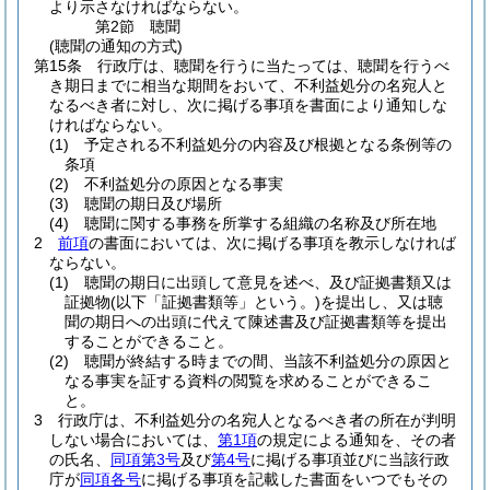
より示さなければならない。
第2節
聴聞
(聴聞の通知の方式)
第15条
行政庁は、聴聞を行うに当たっては、聴聞を行うべ
き期日までに相当な期間をおいて、不利益処分の名宛人と
なるべき者に対し、次に掲げる事項を書面により通知しな
ければならない。
(1)
予定される不利益処分の内容及び根拠となる条例等の
条項
(2)
不利益処分の原因となる事実
(3)
聴聞の期日及び場所
(4)
聴聞に関する事務を所掌する組織の名称及び所在地
2
前項
の書面においては、次に掲げる事項を教示しなければ
ならない。
(1)
聴聞の期日に出頭して意見を述べ、及び証拠書類又は
証拠物
(以下「証拠書類等」という。)
を提出し、又は聴
聞の期日への出頭に代えて陳述書及び証拠書類等を提出
することができること。
(2)
聴聞が終結する時までの間、当該不利益処分の原因と
なる事実を証する資料の閲覧を求めることができるこ
と。
3
行政庁は、不利益処分の名宛人となるべき者の所在が判明
しない場合においては、
第1項
の規定による通知を、その者
の氏名、
同項第3号
及び
第4号
に掲げる事項並びに当該行政
庁が
同項各号
に掲げる事項を記載した書面をいつでもその