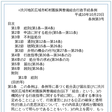
○渋川地区広域市町村圏振興整備組合行政手続条例
平成10年10月23日
条例第3号
目次
第1章
総則
(第1条―第4条)
第2章
申請に対する処分
(第5条―第11条)
第3章
不利益処分
第1節
通則
(第12条―第14条)
第2節
聴聞
(第15条―第26条)
第3節
弁明の機会の付与
(第27条―第29条)
第4章
行政指導
(第30条―第34条の2)
第4章の2
処分等の求め
(第34条の3)
第5章
届出
(第35条)
第6章
雑則
(第36条)
附則
第1章
総則
(目的等)
第1条
この条例は、条例等に基づく処分及び届出並びに渋川
地区広域市町村圏振興整備組合
(以下「組合」という。)
の
機関がする行政指導に関する手続に関し、共通する事項を
定めることによって、行政運営における公正の確保と透明
性
(行政上の意思決定について、その内容及び過程が圏域住
民にとって明らかであることをいう。)
の向上を図り、もっ