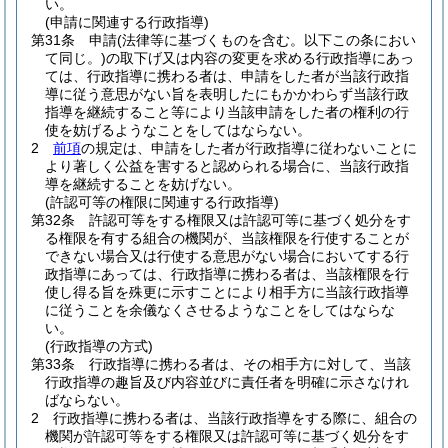
い。
(申請に関連する行政指導)
第31条
申請
(法律等に基づくものを含む。以下この条におい
て同じ。)
の取下げ又は内容の変更を求める行政指導にあっ
ては、行政指導に携わる者は、申請をした者が当該行政指
導に従う意思がない旨を表明したにもかかわらず当該行政
指導を継続すること等により当該申請をした者の権利の行
使を妨げるようなことをしてはならない。
2
前項
の規定は、申請をした者が行政指導に従わないことに
より著しく公益を害すると認められる場合に、当該行政指
導を継続することを妨げない。
(許認可等の権限に関連する行政指導)
第32条
許認可等をする権限又は許認可等に基づく処分をす
る権限を有する組合の機関が、当該権限を行使することが
できない場合又は行使する意思がない場合においてする行
政指導にあっては、行政指導に携わる者は、当該権限を行
使し得る旨を殊更に示すことにより相手方に当該行政指導
に従うことを余儀なくさせるようなことをしてはならな
い。
(行政指導の方式)
第33条
行政指導に携わる者は、その相手方に対して、当該
行政指導の趣旨及び内容並びに責任者を明確に示さなけれ
ばならない。
2
行政指導に携わる者は、当該行政指導をする際に、組合の
機関が許認可等をする権限又は許認可等に基づく処分をす