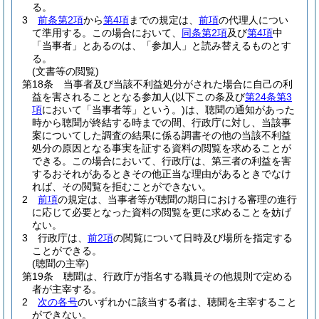
る。
3
前条第2項
から
第4項
までの規定は、
前項
の代理人につい
て準用する。
この場合において、
同条第2項
及び
第4項
中
「当事者」とあるのは、「参加人」と読み替えるものとす
る。
(文書等の閲覧)
第18条
当事者及び当該不利益処分がされた場合に自己の利
益を害されることとなる参加人
(以下この条及び
第24条第3
項
において「当事者等」という。)
は、聴聞の通知があった
時から聴聞が終結する時までの間、行政庁に対し、当該事
案についてした調査の結果に係る調書その他の当該不利益
処分の原因となる事実を証する資料の閲覧を求めることが
できる。
この場合において、行政庁は、第三者の利益を害
するおそれがあるときその他正当な理由があるときでなけ
れば、その閲覧を拒むことができない。
2
前項
の規定は、当事者等が聴聞の期日における審理の進行
に応じて必要となった資料の閲覧を更に求めることを妨げ
ない。
3
行政庁は、
前2項
の閲覧について日時及び場所を指定する
ことができる。
(聴聞の主宰)
第19条
聴聞は、行政庁が指名する職員その他規則で定める
者が主宰する。
2
次の各号
のいずれかに該当する者は、聴聞を主宰すること
ができない。