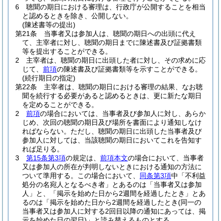
6
聴聞の期日における審理は、行政庁が公開することを相当
と認めるときを除き、公開しない。
(陳述書等の提出)
第21条
当事者又は参加人は、聴聞の期日への出頭に代え
て、主宰者に対し、聴聞の期日までに陳述書及び証拠書類
等を提出することができる。
2
主宰者は、聴聞の期日に出頭した者に対し、その求めに応
じて、
前項
の陳述書及び証拠書類等を示すことができる。
(続行期日の指定)
第22条
主宰者は、聴聞の期日における審理の結果、なお聴
聞を続行する必要があると認めるときは、更に新たな期日
を定めることができる。
2
前項
の場合においては、当事者及び参加人に対し、あらか
じめ、次回の聴聞の期日及び場所を書面により通知しなけ
ればならない。
ただし、聴聞の期日に出頭した当事者及び
参加人に対しては、当該聴聞の期日においてこれを告知す
れば足りる。
3
第15条第3項
の規定は、
前項本文
の場合において、当事者
又は参加人の所在が判明しないときにおける通知の方法に
ついて準用する。
この場合において、
同条第3項
中「不利益
処分の名宛人となるべき者」とあるのは「当事者又は参加
人」と、「掲示を始めた日から2週間を経過したとき」とあ
るのは「掲示を始めた日から2週間を経過したとき
(同一の
当事者又は参加人に対する2回目以降の通知にあっては、掲
示を始めた日の翌日)
」と読み替えるものとする。