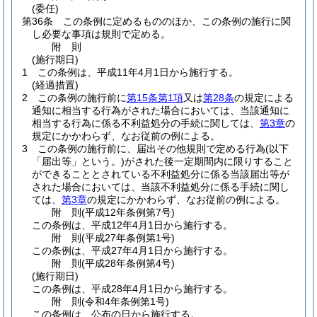
(委任)
第36条
この条例に定めるもののほか、この条例の施行に関
し必要な事項は規則で定める。
附
則
(施行期日)
1
この条例は、平成11年4月1日から施行する。
(経過措置)
2
この条例の施行前に
第15条第1項
又は
第28条
の規定による
通知に相当する行為がされた場合においては、当該通知に
相当する行為に係る不利益処分の手続に関しては、
第3章
の
規定にかかわらず、なお従前の例による。
3
この条例の施行前に、届出その他規則で定める行為
(以下
「届出等」という。)
がされた後一定期間内に限りすること
ができることとされている不利益処分に係る当該届出等が
された場合においては、当該不利益処分に係る手続に関し
ては、
第3章
の規定にかかわらず、なお従前の例による。
附
則
(平成12年
条例第7号)
この条例は、平成12年4月1日から施行する。
附
則
(平成27年
条例第1号)
この条例は、平成27年4月1日から施行する。
附
則
(平成28年
条例第4号)
(施行期日)
この条例は、平成28年4月1日から施行する。
附
則
(令和4年
条例第1号)
この条例は、公布の日から施行する。