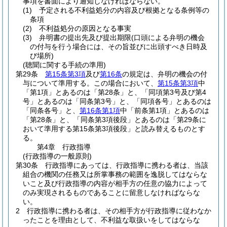
事項を書面により通知しなければならない。
(1)
予定される不利益処分の内容及び根拠となる条例等の
条項
(2)
不利益処分の原因となる事実
(3)
弁明書の提出先及び提出期限
(口頭による弁明の機会
の付与を行う場合には、その旨並びに出頭すべき日時及
び場所)
(聴聞に関する手続の準用)
第29条
第15条第3項
及び
第16条
の規定は、弁明の機会の付
与について準用する。
この場合において、
第15条第3項
中
「第1項」とあるのは「第28条」と、「同項第3号及び第4
号」とあるのは「同条第3号」と、「同項各号」とあるのは
「同条各号」と、
第16条第1項
中「前条第1項」とあるのは
「第28条」と、「同条第3項後段」とあるのは「第29条に
おいて準用する第15条第3項後段」と読み替えるものとす
る。
第4章
行政指導
(行政指導の一般原則)
第30条
行政指導にあっては、行政指導に携わる者は、当該
組合の機関の任務又は所掌事務の範囲を逸脱してはならな
いこと及び行政指導の内容が相手方の任意の協力によって
のみ実現されるものであることに留意しなければならな
い。
2
行政指導に携わる者は、その相手方が行政指導に従わなか
ったことを理由として、不利益な取扱いをしてはならな