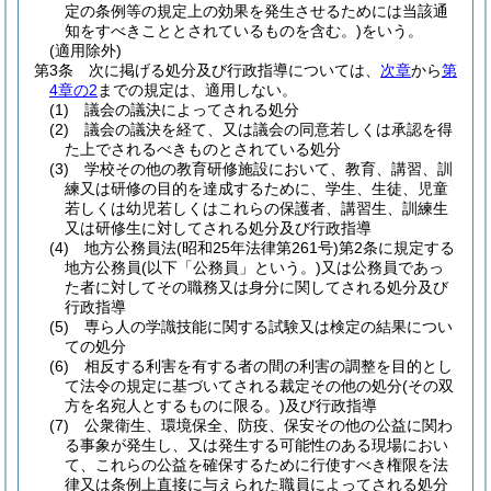
定の条例等の規定上の効果を発生させるためには当該通
知をすべきこととされているものを含む。)
をいう。
(適用除外)
第3条
次に掲げる処分及び行政指導については、
次章
から
第
4章の2
までの規定は、適用しない。
(1)
議会の議決によってされる処分
(2)
議会の議決を経て、又は議会の同意若しくは承認を得
た上でされるべきものとされている処分
(3)
学校その他の教育研修施設において、教育、講習、訓
練又は研修の目的を達成するために、学生、生徒、児童
若しくは幼児若しくはこれらの保護者、講習生、訓練生
又は研修生に対してされる処分及び行政指導
(4)
地方公務員法
(昭和25年法律第261号)
第2条に規定する
地方公務員
(以下「公務員」という。)
又は公務員であっ
た者に対してその職務又は身分に関してされる処分及び
行政指導
(5)
専ら人の学識技能に関する試験又は検定の結果につい
ての処分
(6)
相反する利害を有する者の間の利害の調整を目的とし
て法令の規定に基づいてされる裁定その他の処分
(その双
方を名宛人とするものに限る。)
及び行政指導
(7)
公衆衛生、環境保全、防疫、保安その他の公益に関わ
る事象が発生し、又は発生する可能性のある現場におい
て、これらの公益を確保するために行使すべき権限を法
律又は条例上直接に与えられた職員によってされる処分