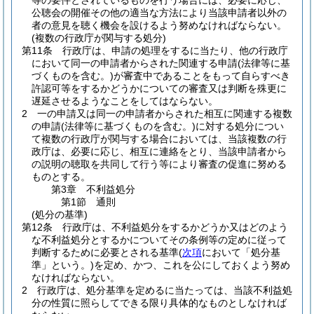
等の要件とされているものを行う場合には、必要に応じ、
公聴会の開催その他の適当な方法により当該申請者以外の
者の意見を聴く機会を設けるよう努めなければならない。
(複数の行政庁が関与する処分)
第11条
行政庁は、申請の処理をするに当たり、他の行政庁
において同一の申請者からされた関連する申請
(法律等に基
づくものを含む。)
が審査中であることをもって自らすべき
許認可等をするかどうかについての審査又は判断を殊更に
遅延させるようなことをしてはならない。
2
一の申請又は同一の申請者からされた相互に関連する複数
の申請
(法律等に基づくものを含む。)
に対する処分につい
て複数の行政庁が関与する場合においては、当該複数の行
政庁は、必要に応じ、相互に連絡をとり、当該申請者から
の説明の聴取を共同して行う等により審査の促進に努める
ものとする。
第3章
不利益処分
第1節
通則
(処分の基準)
第12条
行政庁は、不利益処分をするかどうか又はどのよう
な不利益処分とするかについてその条例等の定めに従って
判断するために必要とされる基準
(
次項
において「処分基
準」という。)
を定め、かつ、これを公にしておくよう努め
なければならない。
2
行政庁は、処分基準を定めるに当たっては、当該不利益処
分の性質に照らしてできる限り具体的なものとしなければ