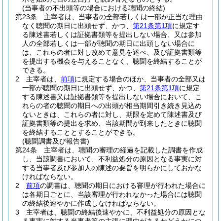
(当事者の不出頭等の場合における聴聞の終結)
第23条
主宰者は、当事者の全部若しくは一部が正当な理由
なく聴聞の期日に出頭せず、かつ、
第21条第1項
に規定す
る陳述書若しくは証拠書類等を提出しない場合、又は参加
人の全部若しくは一部が聴聞の期日に出頭しない場合に
は、これらの者に対し改めて意見を述べ、及び証拠書類等
を提出する機会を与えることなく、聴聞を終結することが
できる。
2
主宰者は、
前項
に規定する場合のほか、当事者の全部又は
一部が聴聞の期日に出頭せず、かつ、
第21条第1項
に規定
する陳述書又は証拠書類等を提出しない場合において、こ
れらの者の聴聞の期日への出頭が相当期間引き続き見込め
ないときは、これらの者に対し、期限を定めて陳述書及び
証拠書類等の提出を求め、当該期間が到来したときに聴聞
を終結することとすることができる。
(聴聞調書及び報告書)
第24条
主宰者は、聴聞の審理の経過を記載した調書を作成
し、当該調書において、不利益処分の原因となる事実に対
する当事者及び参加人の陳述の要旨を明らかにしておかな
ければならない。
2
前項
の調書は、聴聞の期日における審理が行われた場合に
は各期日ごとに、当該審理が行われなかった場合には聴聞
の終結後速やかに作成しなければならない。
3
主宰者は、聴聞の終結後速やかに、不利益処分の原因とな