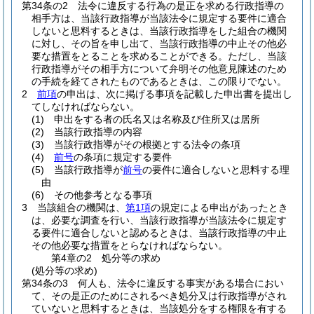
第34条の2
法令に違反する行為の是正を求める行政指導の
相手方は、当該行政指導が当該法令に規定する要件に適合
しないと思料するときは、当該行政指導をした組合の機関
に対し、その旨を申し出て、当該行政指導の中止その他必
要な措置をとることを求めることができる。
ただし、当該
行政指導がその相手方について弁明その他意見陳述のため
の手続を経てされたものであるときは、この限りでない。
2
前項
の申出は、次に掲げる事項を記載した申出書を提出し
てしなければならない。
(1)
申出をする者の氏名又は名称及び住所又は居所
(2)
当該行政指導の内容
(3)
当該行政指導がその根拠とする法令の条項
(4)
前号
の条項に規定する要件
(5)
当該行政指導が
前号
の要件に適合しないと思料する理
由
(6)
その他参考となる事項
3
当該組合の機関は、
第1項
の規定による申出があったとき
は、必要な調査を行い、当該行政指導が当該法令に規定す
る要件に適合しないと認めるときは、当該行政指導の中止
その他必要な措置をとらなければならない。
第4章の2
処分等の求め
(処分等の求め)
第34条の3
何人も、法令に違反する事実がある場合におい
て、その是正のためにされるべき処分又は行政指導がされ
ていないと思料するときは、当該処分をする権限を有する