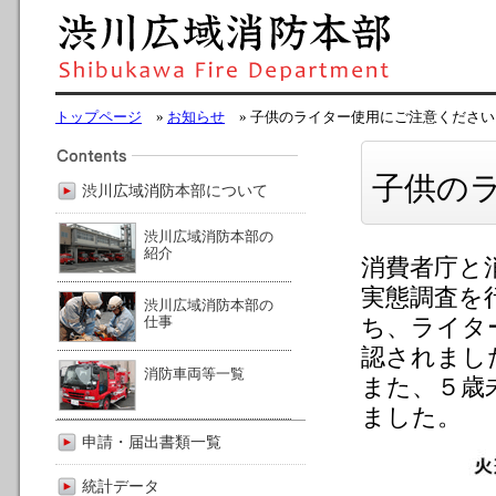
トップページ
»
お知らせ
» 子供のライター使用にご注意ください
子供の
渋川広域消防本部について
渋川広域消防本部の
紹介
消費者庁と
実態調査を
渋川広域消防本部の
仕事
ち、ライタ
認されまし
消防車両等一覧
また、５歳
ました。
申請・届出書類一覧
統計データ