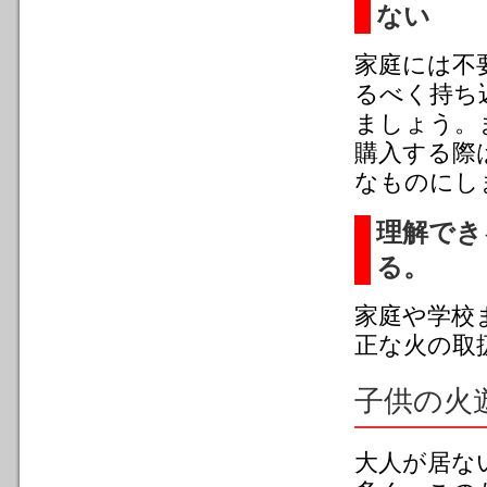
ない
家庭には不
るべく持ち
ましょう。
購入する際
なものにし
理解でき
る。
家庭や学校
正な火の取
子供の火
大人が居な